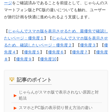
ージ
をご確認済みであることを前提として、じゃらんのス
マートフォン版とPC版の違いについても触れ、ユーザー
が旅行計画を快適に進められるよう支援します。
【
じゃらんでスマホ版を表示させるため、最優先で確認し
たいページ：優先度１
】【
じゃらんでスマホ版を表示させ
るため、確認したいページ：優先度２
】【
優先度３
】【
優
先度４
】【
優先度５
】【
優先度６
】【
優先度７
】【
優先度
８
】【
優先度９
】【
優先度10
】
記事のポイント
じゃらんがスマホ版で表示されない原因と対
処法
スマホとPC版の表示切り替え方法の違い