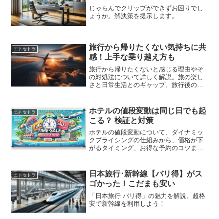
じゃらんでクリップができずお困りでし
ょうか。解決策を提示します。
旅行から帰りたくない気持ちに共
エトセトラ
感！上手な乗り越え方も
旅行から帰りたくないと感じる理由やそ
の対処法について詳しく解説。旅の楽し
さと日常生活とのギャップ、旅行後の心
の動きも探る。
ホテルの値段変動は同じ日でも起
エトセトラ
こる？ 検証と対策
ホテルの値段変動について、ダイナミッ
クプライシングの仕組みから、価格が下
がるタイミング、お得な予約のコツまで
検証・解説します。
日本旅行･新幹線【バリ得】がス
エトセトラ
ゴかった！こだまも安い
「日本旅行 バリ得」の魅力を解説。超格
安で新幹線を利用しよう！